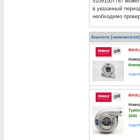
51091007787 может
в указанный перио
необходимо провер
Аналоги (заменители
MAHLE
Номер
Компр
подроб
MAHLE
Номер
Турбо
2000
подроб