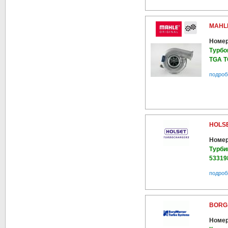
MAHLE
Номер
Турбо
TGA T
подроб
HOLSE
Номер
Турби
53319
подроб
BORG 
Номер