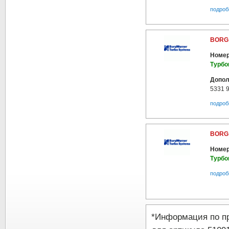
подроб
BORG 
Номер
Турбо
Допол
5331 
подроб
BORG 
Номер
Турбо
подроб
*Информация по п