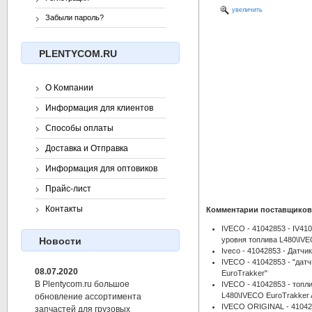
увеличить
Забыли пароль?
PLENTYCOM.RU
О Компании
Информация для клиентов
Способы оплаты
Доставка и Отправка
Информация для оптовиков
Прайс-лист
Контакты
Комментарии поставщиков
IVECO - 41042853 - IV41
уровня топлива L480\IVE
Новости
Iveco - 41042853 - Датчи
IVECO - 41042853 - "датч
08.07.2020
EuroTrakker"
В Plentycom.ru большое
IVECO - 41042853 - топл
L480\IVECO EuroTrakker 
обновление ассортимента
IVECO ORIGINAL - 410428
запчастей для грузовых