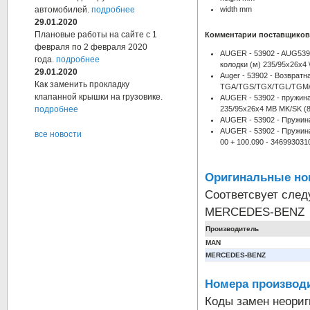
width mm
автомобилей.
подробнее
29.01.2020
Плановые работы на сайте с 1
Комментарии поставщиков
февраля по 2 февраля 2020
AUGER - 53902 - AUG539
года.
подробнее
колодки (м) 235/95x26x4
29.01.2020
Auger - 53902 - Возврат
Как заменить прокладку
TGA/TGS/TGX/TGL/TGM/
клапанной крышки на грузовике.
AUGER - 53902 - пружина
235/95x26x4 MB MK/SK (
подробнее
AUGER - 53902 - Пружин
AUGER - 53902 - Пружина
все новости
00 + 100.090 - 34699303
Оригинальные но
Соответсвует сле
MERCEDES-BENZ
Производитель
MAN
MERCEDES-BENZ
Номера производи
Коды замен неориг