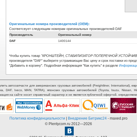
Оригинальные номера производителей (OEM):
Соответсвует следующим номерам оригинальных производителей DAF
Производитель
Оригинальный номер
DAF
1400144
Чтобы купить товар
"КРОНШТЕЙН, СТАБИЛИЗАТОР ПОПЕРЕЧНОЙ УСТОЙЧИВ
производителя "DAF" выберите устраивающие Вас цену и срок поставки из пред
"Добавить в корзину". Подробная информация "Как купить" в разделе
Информаци
ть автозапчасти для американских грузовых автомобилей (Freightliner, International), евр
nia, DAF, Iveco, MAN, TATRA), японских грузовых автомобилей (Toyota, Isuzu, Nissan, H
рмация на сайте носит справочный характер и не является публичной офертой, определяем
Политика конфиденциальности
|
Внедрение Битрикс24
- maxed.pro
© Plentycom.ru 2012—2026