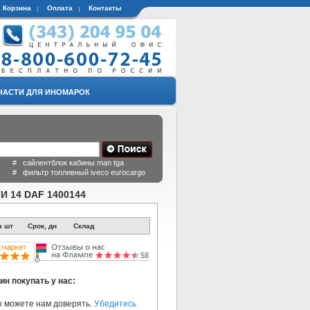
Корзина
Оплата
Контакты
ЧАСТИ ДЛЯ ИНОМАРОК
 # сайлентблок кабины man tga
a # фильтр топливный iveco eurocargo
14 DAF 1400144
а шт
Срок, дн
Склад
ин покупать у нас:
 можете нам доверять.
Убедитесь